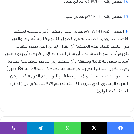
[8]
الطعن رقم 467/2019م عمالي عليا.
[9]
الطعن رقم: 731/2016م عمالي عليا.
[10]
الطعن رقم: 727/2016م عمالي عليا، وهكذا الأمر بالنسبة لمحكمة
القضاء الإداري؛ إذ قضت: «أنه من الأصول القانونية المسلّم بها والتي
جرى عليها قضاء هذه المحكمة أن القرار الإداري الذي يصدر بتقدير
تقويم أداء الموظف، شأنه شأن سائر القرارات الإدارية، يجب أن يقوم على
أسباب مشروعة قائمة ومحققة وأن يستند إلى عناصر موضوعية محددة،
بحيث تكون النتائج التي يسفر عنها مستخلصة استخلاصًا سائغًا ومبررًا
من أصول تنتجها ماديًّا وتؤدي إليها قانونًا، وإلا وقع القرار فاقدًا لركن
السبب المشروع الذي يبرره»، الاستئناف رقم 979 للسنة ق،س (الدائرة
الاستئنافية الأولى).
توفر
العلاوة
يسبوك
‫X
واتساب
تيلقرام
ڤايبر