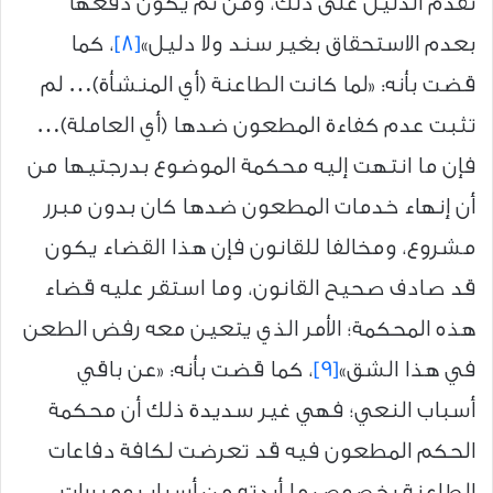
تقدم الدليل على ذلك، ومن ثَم يكون دفعها
بعدم الاستحقاق بغير سند ولا دليل»
[8]
، كما
قضت بأنه: «لما كانت الطاعنة (أي المنشأة)… لم
تثبت عدم كفاءة المطعون ضدها (أي العاملة)…
فإن ما انتهت إليه محكمة الموضوع بدرجتيها من
أن إنهاء خدمات المطعون ضدها كان بدون مبرر
مشروع، ومخالفا للقانون فإن هذا القضاء يكون
قد صادف صحيح القانون، وما استقر عليه قضاء
هذه المحكمة؛ الأمر الذي يتعين معه رفض الطعن
في هذا الشق»
[9]
، كما قضت بأنه: «عن باقي
أسباب النعي؛ فهي غير سديدة ذلك أن محكمة
الحكم المطعون فيه قد تعرضت لكافة دفاعات
الطاعنة بخصوص ما أبدته من أسباب ومبررات