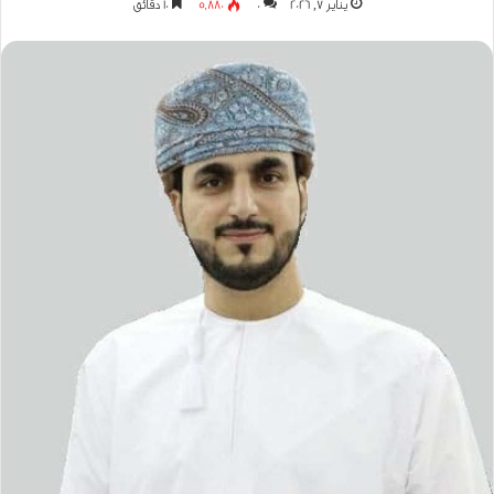
يناير 7, 2026
0
5٬880
10 دقائق