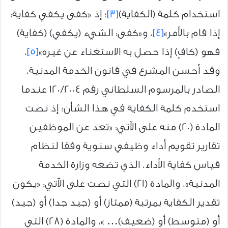
استخدام كلمة (الكفاية)
[3]
؛ إذ «كفى يكفي كفاية:
إذا قام بالأمر»
[4]
، و«كفى: الشيء (يكفي) (كفاية)
فهو (كافٍ) إذا حصل به الاستغناء عن غيره»
[5]
،
وقد أحسن المشرع في قانون الخدمة المدنية،
الصادر بالمرسوم السلطاني رقم 120/2004 عندما
استخدم كلمة الكفاية في هذا الشأن؛ إذ نصت
المادة (20) منه على الآتي: «تعد عن الموظفين
تقارير تقويم أداء وظيفي سنوية وفقا لنظام
قياس كفاية الأداء، الذي تضعه وزارة الخدمة
المدنية»، والمادة (21) التي نصت على الآتي: «يكون
تقدير الكفاية بمرتبة (ممتاز) أو (جيد جدا) أو (جيد)
أو (متوسط) أو (ضعيف)… »، والمادة (28) التي