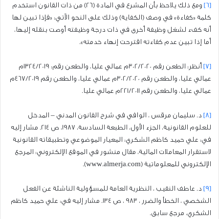
[6]
ومع ذلك يلاحظ بأن المشرع في المادة (26) من ذات القانون استخدم
كلمة «كفاءة» في وصف (الكفاية) وذلك على النحو الآتي: «فإذا تبين لها
أنه كفء لشغل وظيفة أخرى في ذات درجة وظيفته أوصت بنقله إليها،
أما إذا تبين عدم كفاءته اقترحت إنهاء خدمته».
[7]
أُنظر: الطعن رقم 302/2020م عمالي عليا، والطعن رقم: 1324/2019م
عمالي عليا، والطعن رقم 302/2020م عمالي عليا، والطعن رقم 467/2019م
عمالي عليا، والطعن رقم 221/2011م عمالي عليا.
[8]
د. سليمان مرقس ، الوافي في شرح القانون المدني – المدخل
للعلوم القانونية، الجزء الأول، الطبعة السادسة، 1987، ص 214. مشار إليه
في: علي حميد كاظم الشكري: المعيار الموضوعي وتطبيقاته القانونية
لاستقرار المعاملات المالية، مقال منشور في الموقع الإلكتروني: المرجع
الإلكتروني للمعلوماتية (www.almerja.com).
[9]
د. عاطف النقيب ، النظرية العامة للمسؤولية الناشئة عن الفعل
الشخصي ، الخطأ والضرر ، 983 ، ص 134. مشار إليه في: علي حميد كاظم
الشكري، مرجع سابق.