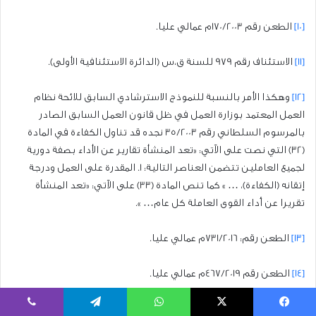
[10]
الطعن رقم 170/2003م عمالي عليا.
[11]
الاستئناف رقم 979 للسنة ق،س (الدائرة الاستئنافية الأولى).
[12]
وهكذا الأمر بالنسبة للنموذج الاسترشادي السابق للائحة نظام
العمل المعتمد بوزارة العمل في ظل قانون العمل السابق الصادر
بالمرسوم السلطاني رقم 35/2003 نجده قد تناول الكفاءة في المادة
(32) التي نصت على الآتي: «تعد المنشأة تقارير عن الأداء بصفة دورية
لجميع العاملين تتضمن العناصر التالية: 1. المقدرة على العمل ودرجة
إتقانه (الكفاءة)، … » كما تنص المادة (33) على الآتي: «تعد المنشأة
تقريرا عن أداء القوى العاملة كل عام… ».
[13]
الطعن رقم: 731/2016م عمالي عليا.
[14]
الطعن رقم 467/2019م عمالي عليا.
[15]
الطعن رقم: 727/2016م عمالي عليا، وهكذا الأمر بالنسبة لمحكمة
يسبوك
‫X
واتساب
تيلقرام
ڤايبر