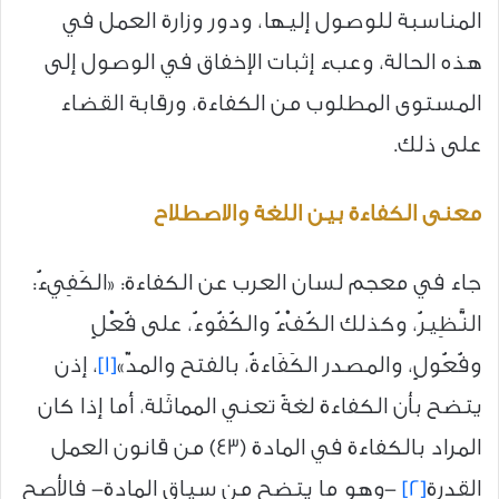
المناسبة للوصول إليها، ودور وزارة العمل في
هذه الحالة، وعبء إثبات الإخفاق في الوصول إلى
المستوى المطلوب من الكفاءة، ورقابة القضاء
على ذلك.
معنى الكفاءة بين اللغة والاصطلاح
جاء في معجم لسان العرب عن الكفاءة: «الكَفِيءُ:
النَّظِيرُ، وكذلك الكُفْءُ والكُفُوءُ، على فُعْلٍ
وفُعُولٍ، والمصدر الكَفَاءةُ، بالفتح والمدّ»
[1]
، إذن
يتضح بأن الكفاءة لغةً تعني المماثَلة، أما إذا كان
المراد بالكفاءة في المادة (43) من قانون العمل
القدرة
[2]
-وهو ما يتضح من سياق المادة- فالأصح