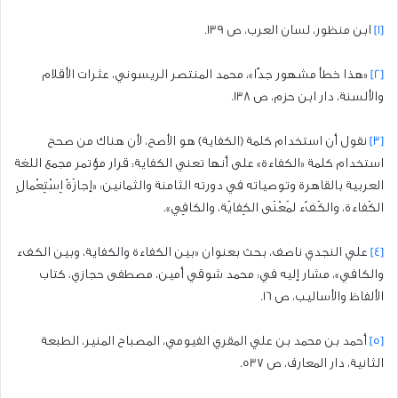
[1]
ابن منظور، لسان العرب، ص 139.
[2]
«هذا خطأ مشهور جدًا»، محمد المنتصر الريسوني، عثرات الأقلام
والألسنة، دار ابن حزم، ص 138.
[3]
نقول أن استخدام كلمة (الكفاية) هو الأصح، لأن هناك من صحح
استخدام كلمة «الكفاءة» على أنها تعني الكفاية: قرار مؤتمر مجمع اللغة
العربية بالقاهرة وتوصياته في دورته الثامنة والثمانين: «إجازَةُ اِسْتِعْمالِ
الكَفاءة، والكَفُء لمَعْنَى الكِفايَة، والكافِي».
[4]
علي النجدي ناصف، بحث بعنوان «بين الكفاءة والكفاية، وبين الكفء
والكافي»، مشار إليه في: محمد شوقي أمين، مصطفى حجازي، كتاب
الألفاظ والأساليب، ص 16.
[5]
أحمد بن محمد بن علي المقري الفيومي، المصباح المنير، الطبعة
الثانية، دار المعارف، ص 537.