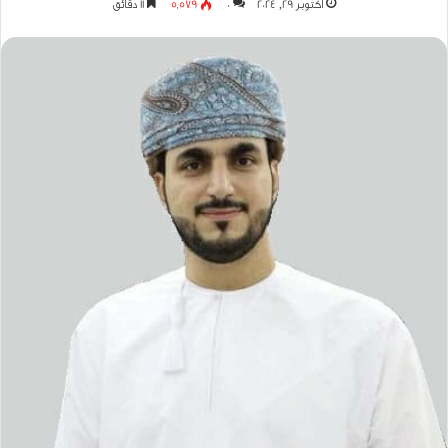
أكتوبر 29, 2024
0
5٬579
11 دقائق