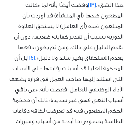
هذا الشق»،
[13]
وقضت أيضًا بأنه لما «كانت
المطعون ضدها (أي المنشأة) قد أوردت بأن
المطعون ضده (أي العامل) لا يستحق العلاوة
الدورية بسبب أن تقدير كفايته ضعيف، دون أن
تقدم الدليل على ذلك، ومن ثم يكون دفعها
بعدم الاستحقاق بغير سند ولا دليل»،
[14]
بل أن
المحكمة العليا قد أسبلت رقابتها على الأسباب
التي استند إليها صاحب العمل في قراره بضعف
الأداء الوظيفي للعامل؛ فقضت بأنه: «عن باقي
أسباب النعي فهي غير سديدة؛ ذلك أن محكمة
الحكم المطعون فيه قد تعرضت لكافة دفاعات
الطاعنة بخصوص ما أبدته من أسباب ومبررات