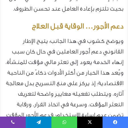
بحيث تلتزم بإعادة العامل عند تحسن الظروف.
دعم الأجور… الوقاية قبل العلاج
ويوضح كشوب في هذا الجانب: يتيح الإطار
القانوني دعم أجور العاملين في حال كان سبب
إنهاء الخدمة يعود إلى تعثر مالي مؤقت للمنشأة،
ويُعد هذا الخيار من أكثر الأدوات ذكاءً من الناحية
الاقتصادية؛ إذ يركز على منع التسريح بدل معالجة
آثاره، ويتطلب تفعيله معايير واضحة لتعريف
التعثر المؤقت، وسرعة في اتخاذ القرار، ورقابة
تضمن عدم إساءة الاستخدام؛ فدعم الأجور المؤقت
أقل كلفة من تعويض الباحثين عن عمل، وأكثر
يسبوك
‫X
واتساب
تيلقرام
ڤايبر