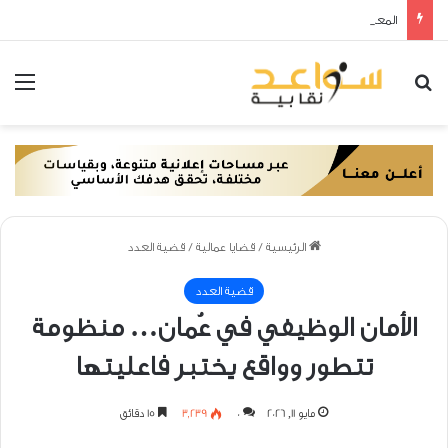
المعرفة بقانون العمل… الخطوة الأولى نحو عمل نقابي ناجح ومؤثر
بحث عن
الق
الرئيسية
/
قضايا عمالية
/
قضية العدد
قضية العدد
الأمان الوظيفي في عُمان… منظومة
تتطور وواقع يختبر فاعليتها
مايو 11, 2026
0
3٬239
15 دقائق