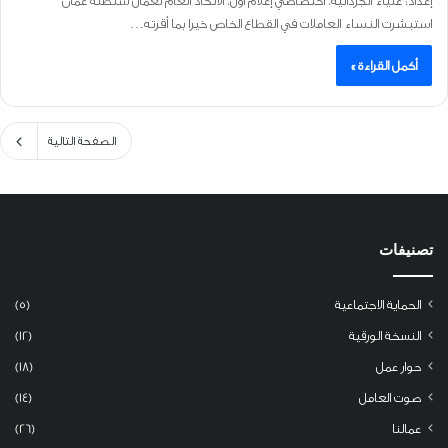
إعداد: علياء الجردانية، اختصاصي إعلام أول، الاتحاد العام لعمال سلطنة عُمان
استبشرت النساء العاملات في القطاع الخاص خيرا بما أقرته…
أكمل القراءة »
الصفحة التالية
تصنيفات
الحماية الاجتماعية
(5)
النسخة الورقية
(12)
حوار عمل
(18)
صوت العامل
(14)
عمالنا
(26)