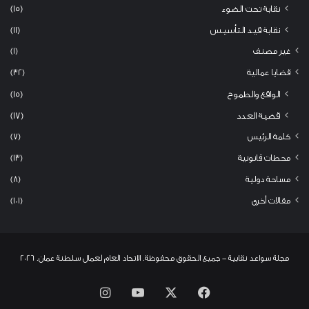
نقابة تحت الضوء
(15)
نقابة قيد التأسيس
(11)
غير مصنف
(1)
قضايا عمالية
(32)
الواقع والطموح
(15)
قضية العدد
(17)
كلمة الرئيس
(7)
محطات قانونية
(13)
مساحة دولية
(8)
مقالات أخرى
(101)
مجلة سواعد نقابية - جميع الحقوق محفوظة. الاتحاد العام لعمال سلطنة عمان. 2026
‫X
فيسبوك
‫YouTube
انستقرام