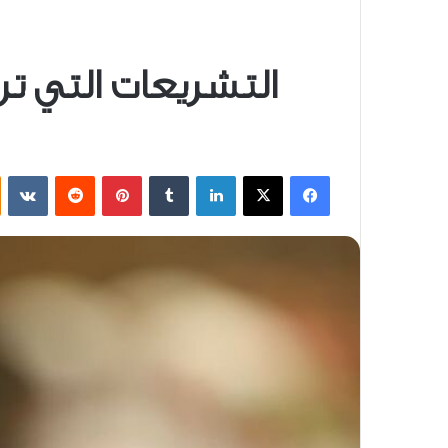
التشريعات التي ترا
فيسبوك
‫X
لينكدإن
بينتيريست