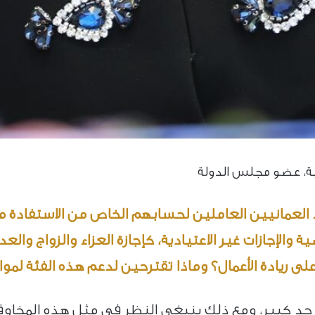
ة، عضو مجلس الدولة
يد العمانيين العاملين لحسابهم الخاص من الاستفادة 
ية والإجازات غير الاعتيادية، كإجازة العزاء والزواج وا
لى ريادة الأعمال؟ وماذا تقترحين لدعم هذه الفئة لمو
إلى حد كبير، ومع ذلك ينبغي النظر في مثل هذه المخا