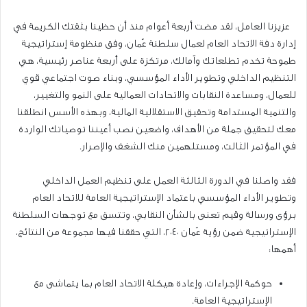
عزيزنا العامل، لقد مضت أربعة أعوام منذ أن حظينا بثقتك الكريمة في
إدارة دفة الاتحاد العام لعمال سلطنة عُمان، وفق منظومة إستراتيجية
طموحة تخدم تطلعاتك وآمالك، مرتكزة على أربعة عناصر رئيسية، هي
التنظيم الداخلي وتطوير الأداء المؤسسي، وبناء صوت اجتماعي قوي
للعمال، ومساعدة النقابات والاتحادات العمالية على النمو والتغيير،
والتنمية المستدامة وتحقيق الاستقلالية المالية، وبهذه الأسس انطلقنا
معك لتحقيق جملة من الأهداف، واضعين نصب أعيننا توصياتك الواردة
في المؤتمر الثالث، ومستلهمين منك الشغف والإصرار.
فقد واصلنا في الدورة الثالثة العمل على تنظيم العمل الداخلي
وتطوير الأداء المؤسسي باعتماد الإستراتيجية العامة للاتحاد العام
برؤى ورسالة وقيم تعنى بالشأن النقابي، وتتسق مع توجهات السلطنة
الإستراتيجية ضمن رؤية عُمان ٢٠٤٠، التي حققنا فيها مجموعة من النتائج،
أهمها:
حوكمة الإجراءات، وإعادة هيكلة الاتحاد العام بما يتماشى مع
الإستراتيجية العامة.