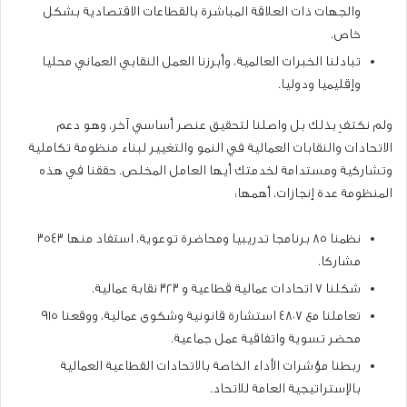
والجهات ذات العلاقة المباشرة بالقطاعات الاقتصادية بشكل
خاص.
تبادلنا الخبرات العالمية، وأبرزنا العمل النقابي العماني محليا
وإقليميا ودوليا.
ولم نكتفِ بذلك بل واصلنا لتحقيق عنصر أساسي آخر، وهو دعم
الاتحادات والنقابات العمالية في النمو والتغيير لبناء منظومة تكاملية
وتشاركية ومستدامة لخدمتك أيها العامل المخلص. حققنا في هذه
المنظومة عدة إنجازات، أهمها:
نظمنا ٨٥ برنامجا تدريبيا ومحاضرة توعوية، استفاد منها ٣٥٤٣
مشاركا.
شكلنا ٧ اتحادات عمالية قطاعية و ٣٢٣ نقابة عمالية.
تعاملنا مع ٤٨٠٧ استشارة قانونية وشكوى عمالية، ووقعنا ٩١٥
محضر تسوية واتفاقية عمل جماعية.
ربطنا مؤشرات الأداء الخاصة بالاتحادات القطاعية العمالية
بالإستراتيجية العامة للاتحاد.