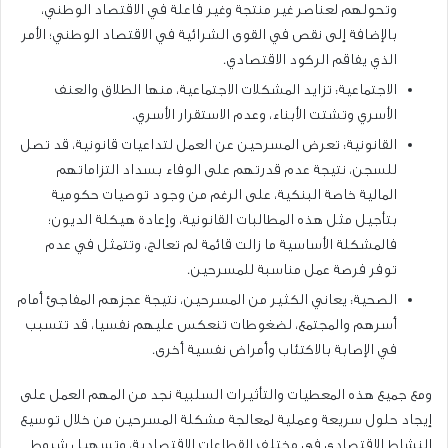
وتحولهم لعناصر غير منتجة وغير فاعلة في الاقتصاد الوطني،
بالإضافة إلى نقص في القوى الشرائية في الاقتصاد الوطني؛ الأمر
الذي يفاقم الركود الاقتصادي.
الاجتماعية: تزايد المشكلات الاجتماعية، منها الطلاق والعنف
الأسري وتشتت الأبناء، وعدم الاستقرار الأسري.
القانونية: تعرض المسرحين عن العمل لتداعيات قانونية، قد تصل
للسجن، نتيجة عدم قدرتهم على الوفاء بسداد التزاماتهم
المالية خاصة البنكية، على الرغم من وجود توصيات حكومية
بتأجيل مثل هذه المطالبات القانونية، وإعادة هيكلة الديون؛
فالمشكلة الأساسية ما زالت قائمة لم تعالج، وتتمثل في عدم
توفر فرصة عمل مناسبة للمسرحين.
الصحية: يعاني الكثير من المسرحين، نتيجة عجزهم المفاجئ أمام
أسرهم والمجتمع، لضغوطات تنعكس عليهم نفسيا، قد تتسبب
في الإصابة بالاكتئاب وأمراض نفسية أخرى.
ومع جميع هذه المعطيات والتأثيرات السلبية نجد من المهم العمل على
إيجاد حلول سريعة وعملية لمعالجة مشكلة المسرحين من خلال توسيع
النشاط الاقتصادي في مختلف القطاعات الاقتصادية، وتسهيل شروط