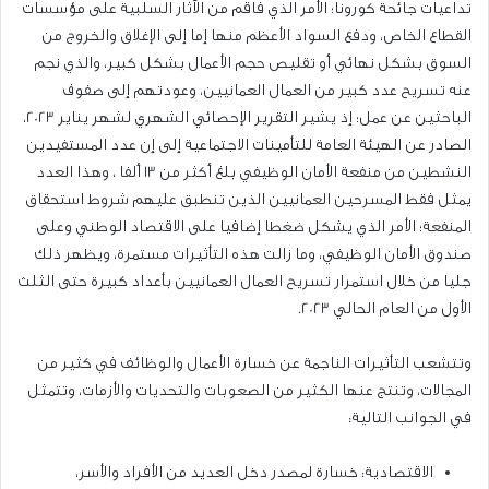
تداعيات جائحة كورونا؛ الأمر الذي فاقم من الآثار السلبية على مؤسسات
القطاع الخاص، ودفع السواد الأعظم منها إما إلى الإغلاق والخروج من
السوق بشكل نهائي أو تقليص حجم الأعمال بشكل كبير، والذي نجم
عنه تسريح عدد كبير من العمال العمانيين، وعودتهم إلى صفوف
الباحثين عن عمل؛ إذ يشير التقرير الإحصائي الشهري لشهر يناير 2023،
الصادر عن الهيئة العامة للتأمينات الاجتماعية إلى إن عدد المستفيدين
النشطين من منفعة الأمان الوظيفي بلغ أكثر من 13 ألفا ، وهذا العدد
يمثل فقط المسرحين العمانيين الذين تنطبق عليهم شروط استحقاق
المنفعة؛ الأمر الذي يشكل ضغطا إضافيا على الاقتصاد الوطني وعلى
صندوق الأمان الوظيفي، وما زالت هذه التأثيرات مستمرة، ويظهر ذلك
جليا من خلال استمرار تسريح العمال العمانيين بأعداد كبيرة حتى الثلث
الأول من العام الحالي 2023.
وتتشعب التأثيرات الناجمة عن خسارة الأعمال والوظائف في كثير من
المجالات، وتنتج عنها الكثير من الصعوبات والتحديات والأزمات، وتتمثل
في الجوانب التالية:
الاقتصادية: خسارة لمصدر دخل العديد من الأفراد والأسر،