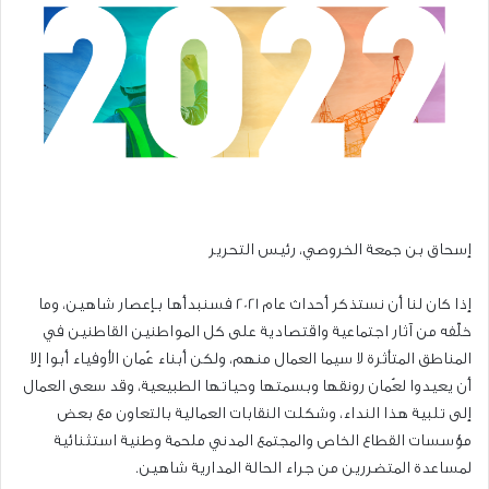
إسحاق بن جمعة الخروصي، رئيس التحرير
إذا كان لنا أن نستذكر أحداث عام 2021 فسنبدأها بـإعصار شاهين، وما
خلّفه من آثار اجتماعية واقتصادية على كل المواطنين القاطنين في
المناطق المتأثرة لا سيما العمال منهم، ولكن أبناء عُمان الأوفياء أبوا إلا
أن يعيدوا لعُمان رونقها وبسمتها وحياتها الطبيعية، وقد سعى العمال
إلى تلبية هذا النداء، وشكلت النقابات العمالية بالتعاون مع بعض
مؤسسات القطاع الخاص والمجتمع المدني ملحمة وطنية استثنائية
لمساعدة المتضررين من جراء الحالة المدارية شاهين.