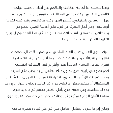
وهنا يتجسد لنا أهمية التكاتف والتلاحم بين أبناء المجتمع الواحد؛
فالعمل النقابي لا يقتصر على المطالبة بالحقوق والواجبات، وإنما هو
عمل إنساني واجتماعي، يُسخر العمال فيه طاقاتهم وقدراتهم لخدمة
أوطانهم؛ ومن أجل التعرف عن قرب على أهمية العمل التطوعي
والتكافل المجتمعي، استضافت مجلةسواعد في هذا العدد وكيل وزارة
التنمية الاجتماعية ليحدثنا عن ذلك.
وقد طوى العمال كتاب العام الماضي الذي ضم -بلا جدال- صفحات
ثقال محملة بالآلام والمعاناة، ترتبت عليها آثار اجتماعية واقتصادية؛
فجرح العامل المسرح لم يبرأ بعد، وآخر يراكض المحاكم ليكسب
قضيته، وعلى زاوية أخرى يحاول ذلك العامل أن يطبطب على أسرته
بعدما تم اقتطاع أجره الشهري وانخراطه في دوامة الديون، ساعيًّا قدر
المستطاع أن يحفظ بعض ما تبقى من راتبه لتأمين بيته وأسرته دون مد
يده للمساعدة، ومن جهة أخرى يأمل الكثير منهم في تمديد صرف
منفعة الأمان الوظيفي أو توفير وظائف لهم تحميهم من الفقر والجوع.
وعلى إثر ما سردنا يتفاءل العامل خيرًا في ظل قيادة حضرة صاحب