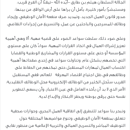
الجلالة السلطان هيثم بن طارق -أيّده الله -تيقنًا أن الفرج قريب،
ومستبشرًا بأمور كثيرة، يأمل أن يراها على أرض الواقع، من بينها:
صدور قانون العمل الجديد، وتمديد صرف منفعة الأمان الوظيفي، وإيجاد
وظائف للمسرحين والباحثين عن عمل، والتسريع من إجراءات التقاضي.
وعلى ضوء ذلك، سلطت سواعد الضوء على قضية مهمة، ألا وهي أهمية
تعزيز إشراك العمال في اتخاذ القرارات المهمة، سواءً كان على مستوى
المؤسسة أو حتى على مستوى القرارات والمشاريع الوطنية والقضايا
التي تخصهم بشكل عام. وتناولت سواعد في إحدى صفحاتها أهمية
اكتساب العمال لمهارات المستقبل حتى تمكنهم من الحفاظ على
وظائفهم في ظل اجتياح اقتصاد المعرفة للعالم؛ ففي المستقبل
القريب ستُحل الكثير من الوظائف الإلكترونية محل الوظائف التقليدية؛
الأمر الذي لا بد أن يأخذه العامل في عين الاعتبار، وأن يسعى لتطوير
نفسه حتى يرقى بوطنه ويحفز الابتكار والإبداع لديه.
وتبحر بنا سواعد للتطرق إلى اتفاقية العمل البحري، وحوارات صحفية
تتعلق بمنفعة الأمان الوظيفي، وتنوع مواضيعها المختلفة حول
التوظيف المباشر والتسريح العمالي والتربية الإعلامية من منظور نقابي