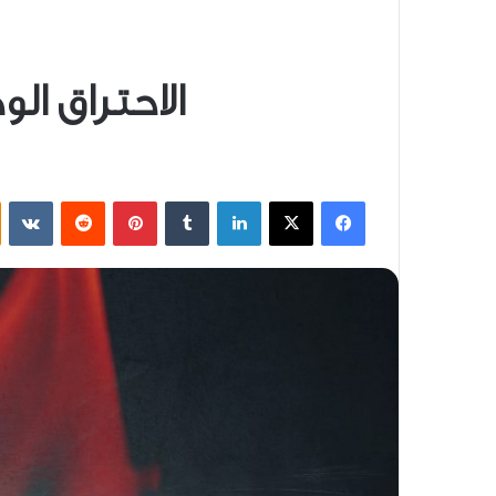
الاحتراق ال
فيسبوك
‫X
لينكدإن
بينتيريست