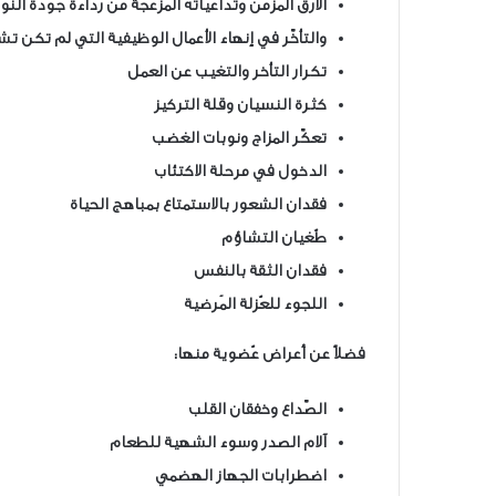
الأرق المزمن وتداعياته المزعجة من رداءة جودة النوم
والتأخّر في إنهاء الأعمال الوظيفية التي لم تكن تشك
تكرار التأخر والتغيب عن العمل
كثرة النسيان وقلة التركيز
تعكّر المزاج ونوبات الغضب
الدخول في مرحلة الاكتئاب
فقدان الشعور بالاستمتاع بمباهج الحياة
طُغيان التشاؤم
فقدان الثقة بالنفس
اللجوء للعُزلة المَرضية
فضلاً عن أعراض عُضوية منها:
الصّداع وخفقان القلب
آلام الصدر وسوء الشهية للطعام
اضطرابات الجهاز الهضمي