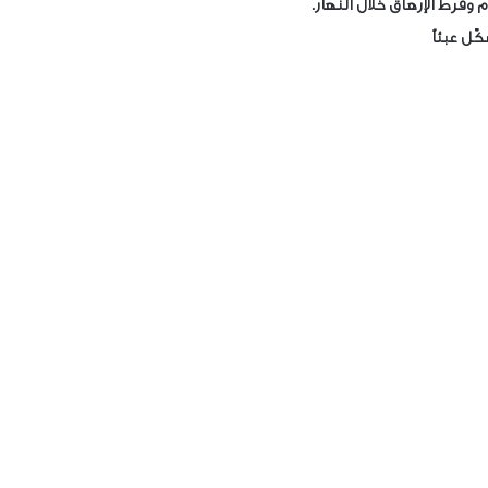
 وفرط الإرهاق خلال النهار.
ّل عبئاً