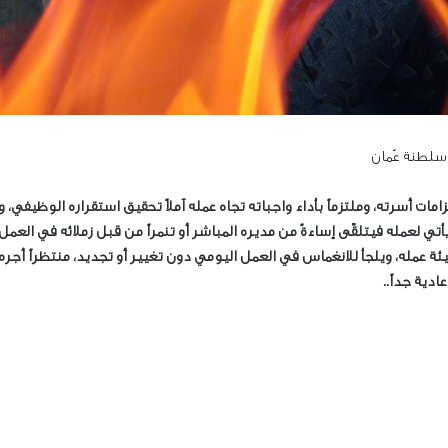
 سلطنة عُمان
ات أسرته، وملتزماً بأداء واجباته تجاه عمله آملاً تحقيق استقراره الوظيفي، 
ي لعمله فيتلقّى إساءةً من مديره المباشر أو تنمراً من قبل زملائه في العمل
 بيئة عمله، ويلجأ للانغماس في العمل اليومي دون تغيير أو تجديد، منتظراً 
ادية جداً..