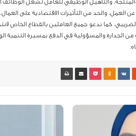
المنتجة، والتأهيل الوظيفي للعامل لشغل الوظائف الع
 العمل، والحد من التأثيرات الاقتصادية على العمال،
يبي، كما ندعو جميع العاملين بالقطاع الخاص لانتهاز
من الجدارة والمسؤولية في الدفع بمسيرة التنمية ال
ه.
ست
Odnoklassniki
‫Pocket
مشاركة عبر البريد
طباعة
أهمية
مواكبة
التطورات
العالمية
في