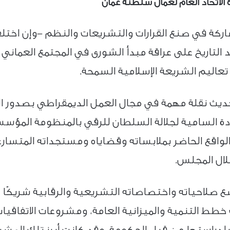
لاتحاد العام لعمال سلطنة عُمان
مشاركة في صنع القرارات والتشريعات والنظم -وإن اخ
 التاريخ على عراقة مبدأ الشورى في المجتمع العماني
عاليم الشريعة الإسلامية السمحة.
 السامية لجلالة السلطان للرقي بالمنظومة المؤسسية 
لواقع الحاضر بملابساته وقضاياه ومستجداته المتسا
لال المجلس.
احياته واختصاصاته التشريعية والرقابية شريكًا اجتم
 التنمية والميزانية العامة، ومشروعات الاتفاقيات ال
لدراستها من قبل الحكومة، وقد كانت أبرز تلك المشر