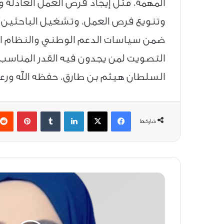
المهمة، مثل إيجاد فرص العمل العادلة و
وتنويع فرص العمل، وتشغيل الباحثين عن
ضمن سياسات الدعم الوطني والنظام الضر
التصويت لمن يجدون فيه القدر المناسب 
السلطان هيثم بن طارق، حفظه الله ورعا
فيسبوك
‫X
لينكدإن
بينتيري
شاركها
حقوق
الإنسان
في
قانوني
العمل