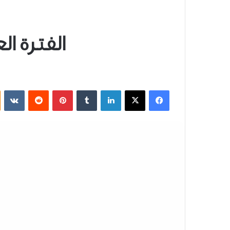
الفترة ا
فيسبوك
‫X
لينكدإن
بينتيريست