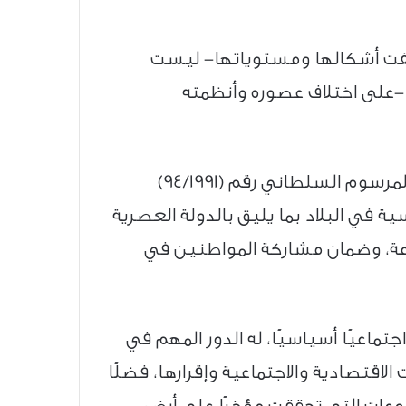
تلفت أشكالها ومستوياتها- ليست
 -على اختلاف عصوره وأنظمته
وقد شهدت سلطنة عُمان في العصر الحديث نقلة مهمة في مجال العمل الديمقراطي بصدور المرسوم السلطاني رقم (94/1991)
في البلاد بما يليق بالدولة العصرية
رعة، وضمان مشاركة المواطنين في
اعيًا أسياسيًا، له الدور المهم في
اقتصادية والاجتماعية وإقرارها، فضلًا
وعات التي تحققت مؤخرًا على أرض