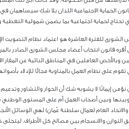
نون الحماية الاجتماعية اللذان بلا شك سيساهمان في 
ي تحتاج لحماية اجتماعية بما يضمن شمولية التغطية 
س الشورى للفترة العاشرة هو اعتماد نظام التصويت ال
وبالأخص العاملين في المناطق النائية عن المقار الان
م على نظام العمل بالمناوبة مجالًا للإدلاء بأصواته
ن نؤمن إيمانًا لا يشوبه شك أن الحوار والتشاور وتدعيم
بينها وبين أصحاب العمل أم على المستوى الوطني بين 
ن، والاتحاد العام لعمال سلطنة عُمان) لهي الوسائل ال
يق التوازن والانسجام بين مصالح كل الأطراف، ليتجل