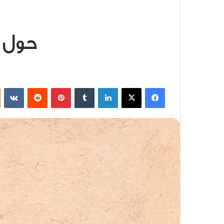
حول ج
فيسبوك
‫X
لينكدإن
بينتيريست