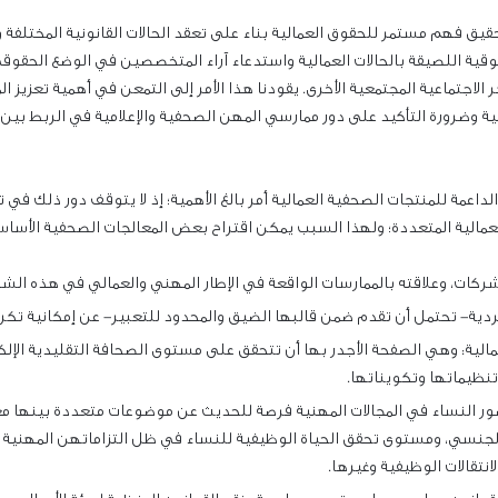
يق فهم مستمر للحقوق العمالية بناء على تعقد الحالات القانونية المختلفة
قية اللصيقة بالحالات العمالية واستدعاء آراء المتخصصين في الوضع الحقوقي
لاجتماعية المجتمعية الأخرى. يقودنا هذا الأمر إلى التمعن في أهمية تعزيز ال
مالية وضرورة التأكيد على دور ممارسي المهن الصحفية والإعلامية في الربط بي
اعمة للمنتجات الصحفية العمالية أمر بالغ الأهمية؛ إذ لا يتوقف دور ذلك في 
لعمالية المتعددة؛ ولهذا السبب يمكن اقتراح بعض المعالجات الصحفية الأساسي
لشركات، وعلاقته بالممارسات الواقعة في الإطار المهني والعمالي في هذه ال
ية- تحتمل أن تقدم ضمن قالبها الضيق والمحدود للتعبير- عن إمكانية تكر
ية: وهي الصفحة الأجدر بها أن تتحقق على مستوى الصحافة التقليدية الإلكترو
تنظيماتها وتكويناتها.
ور النساء في المجالات المهنية فرصة للحديث عن موضوعات متعددة بينها مع
الجنسي، ومستوى تحقق الحياة الوظيفية للنساء في ظل التزاماتهن المهنية 
نتقالات الوظيفية وغيرها.