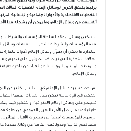
المؤسسات المختلفة من جهة أخرى، وبما يحمي استقرار الوض
يرتبط بتحقق الفرص لوسائل الإعلام؛ لتغطيات الحالات الع
التغطيات الاقتصادية والأدوار الاجتماعية والإنسانية ال
أنفسهم من وسائل الإعلام، وما يمكن أن يشكله هذا الأم
تستكين وسائل الإعلام لسلطة المؤسسات والشركات، ويبدو 
هذه المؤسسات والشركات تشكل لتغطيات وسائل الإعلام؛
البلدان، ما يمكن أن يحوّل وسائل الإعلام لأدوات منحاز
العلاقة المتجذرة التي تربط كلا الطرفين على تقديم وسائ
وتنميطها المستمر للمؤسسات والأفراد من ذاكرة حقيقية يصع
وسائل الإعلام.
لم تحظَ مسيرة وسائل الإعلام في بلداننا بالكثير من الن
التفكير في قوة بديلة تمكن هذه التيارات المهمة اجتماعيّ
تسيطر على وسائل الإعلام الاحترافية، والتفكير فيما يمك
حقيقية عندما يتصل الأمر بالتعبير العمومي عن حقوقهم و
الرسمي للمؤسسات “بعيدًا عن تعبيرات الأفراد المتأثري
صفحاتهم الذاتية ومدوناتهم الخاصة عن وقائع محددة خا