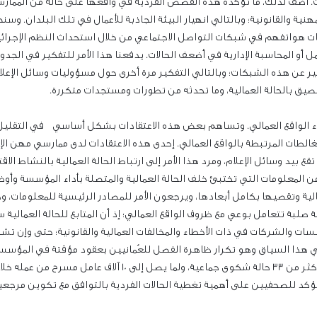
ت. أضف لذلك، ما تؤكده هذه القصص الفردية في واقعها على حالة من الممارسات
نية والقانونية؛ وبالتالي انهيار البيئة الجاذبة للأعمال في تلك البلدان
ت هواتفهم في شبكات التواصل الاجتماعي من خلال استحداث النظم الإجرائية 
 أو المحاسبة الإدارية في أضعف الحالات. يدفعنا هذا الأمر للتفكير في الج
 عن هذه الشبكات؛ وبالتالي التفكير مرة أخرى حول مسؤوليات وسائل الإعلام
لصيق بالحالة العمالية، وما تحدثه من تطورات ومستجدات متكررة.
إزاء الواقع العمالي. وتساهم بعض هذه الاعتقادات بشكل أساسي في التقليل م
الطات المرتبطة بالواقع العمالي. إحدى هذه الاعتقادات لدى ممارسي مهن الإعلا
قع بيد وسائل الإعلام، ومرد هذا الأمر إلى ارتباط الحالة العمالية بالنشاط ا
 من المعلومات التي تختبئ خلف الحالة العمالية والمتصلة بأداء المؤسسة وأ
ية وتقصيها بكامل أبعادها، ويرجعون الأمر للمصادر الرئيسية للمعلومات، وهذ
 صلبة تتعامل بوعي مع ظروف الواقع العمالي؛ إذ أن المتابع للحالة العمالية 
سات والشركات في ذات الأخطاء والمخالفات العمالية والقانونية؛ حتى وإن تشك
ي هذا السياق وهو تكرار ظاهرة الفصل للعُمانيين بعقود مؤقتة في المؤسسات و
 تؤكد للصحفيين على أهمية تغطية الحالات الفردية بالتوافق مع تكوين مرجعي