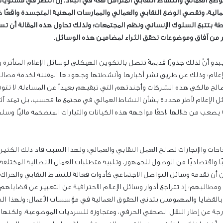
ع العمالي والنشاط النقابي المتزامن معه في البلاد. إنّ النظر في مستويات 
مالية، وتقصي الوضع النقابي والعمالي والممارسات المهنية المتجسدة واقعًا ض
مرتبطة بتتبع السلوك الإنساني ونظم المجتمعات؛ ولذلك تحاول هذه المقالة أن
ر من آفاق وموضوعات تحقق الثراء لمضامين هذه الوسائل.
أنّ لذلك جذورًا قديمةً تتصل بالتكوين الهيكلي لوسائل الإعلام المتأثرة ب
 وذلك عن طريق نشر أخبارها وأنشطتها وجهودها المقننة لخدمة مصالحها ف
ة لصالح مالكي هذه الشركات وأجندتهم التي تبقيهم بعيداً عن المساءلة. لا 
ل الإعلام لأطر محددة بشأن النشاط العمالي في مجتمع ما فحسب، بل تمتد آثار
ب من خلالها لاحقًا مواجهة هذه الكيانات والتيارات المتضخمة ماليًّا وسلطوي
جاحات والإنجازات لصالح العمل النقابي والعمالي؛ ولهذا السبب قاد ذلك الكث
ا واقتصاديّا من الوصول للجمهور، وتلبية متطلبات العمال الاتصالية المختلفة،
ن أن تقدمه وسائل التواصل الاجتماعي كأدوات فعالة للنشاط النقابي والحراك ا
مطالبهم؛ إذ تتراجع أدوار وسائل الإعلام الاحترافية عن التعبير عن قضاياه
ن بالقضايا والمهمومين بتدني الحقوق العمالية في مؤسسات الأعمال؛ ولهذا 
رجة عن إطار النقل الصحفي الحرفي، ومتجاوزة للسرديات الموضوعية، ولكنها