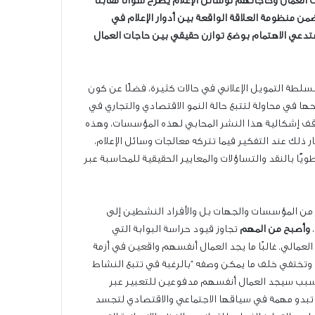
العمال وحاجاتهم لوسائل الإعلام يطرح سؤالًا مقابلًا
من منظومة العلاقة الواقعة بين أدوار الإعلام في
 تستدعي الاهتمام بوضع توازن حقيقي بين حاجات العمال
سلطة التمويل الإعلاني في حالات كثيرة، فضلًا عن كون
ي محاولة لتتبع حالة النمو الاقتصادي والتجاري في
تتوقف إشكالية هذا النشر المحابي لهذه المؤسسات، وهذه
 ذلك عند التفكير فيما تتركه معالجات وسائل الإعلام،
ًّا بالنقد والتساؤلات والمعايير الحقيقية للمحاسبة عبر
ير من المؤسسات والجهات بل والأفراد النشطين إلى
وأصبح من المهم
تجاوز قيود حراسة البوابة التي
لعمالي. غالبًا ما يجد العمال أنفسهم واقعين في أزمة
م وتختفي خلف ما يمكن وصفه “بالرغبة في تتبع النشاط
السبب سيجد العمال أنفسهم مدفوعين للتعبير عبر
 تبدو مهمة في سياقها الاجتماعي والاقتصادي لتجسد