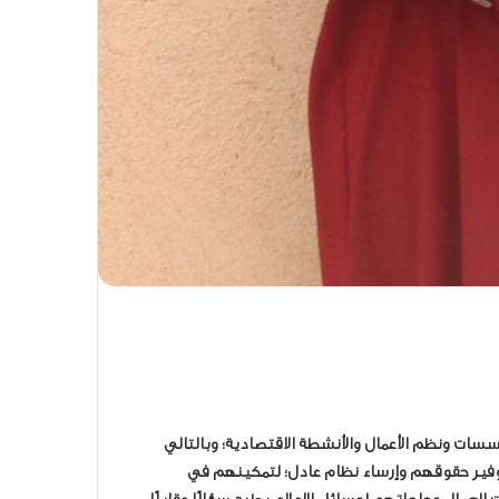
لمؤسسات ونظم الأعمال والأنشطة الاقتصادية؛ وبالتالي
توفير حقوقهم وإرساء نظام عادل؛ لتمكينهم في