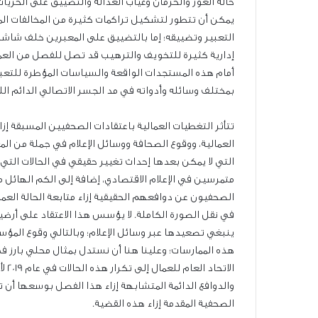
حالة العوز والحرمان وغياب العدالة والتضييق على الحريا
يمكن أن تتطور لتشكيل تراكمات كثيرة من المخالفات المه
التعبير وتضييقه؛ إما بالتضييق على المعبرين خلف شاشا
إدارية كثيرة للتخويف والترهيب قد تصل للفصل من العمل
أمام هذه المستجدات الواقعة والسياسات المؤطرة للتعبير
بمختلف وسائله وأدواته في مد الجسر الاتصالي الدائم ال
تتأثر التغطيات العمالية باعتقادات الصحفيين المسبقة 
العمالية، ووقوع الصحافة ووسائل الإعلام في جملة من المغ
التي لا يمكن بعدها إحداث تغيير حقيقي في الحالات التي ت
متمرسين في الإعلام الاقتصادي، إضافة إلى الكم الهائل
الصحفيون عن دوافعهم الحقيقية إزاء متابعة الحالة العمال
في نقل الصورة الكاملة. لا يؤسس هذا الاعتقاد على أرضية
ينبغي تصعيدها عبر وسائل الإعلام؛ وبالتالي وقوع المؤس
هذه الممارسات؛ وعلينا هنا أن نستدل بمثال محلي بارز ف
والدوافع الدائمة المتشابهة إزاء هذا الفصل بوسعها أن
الصحفية المقدمة إزاء هذه القضية.