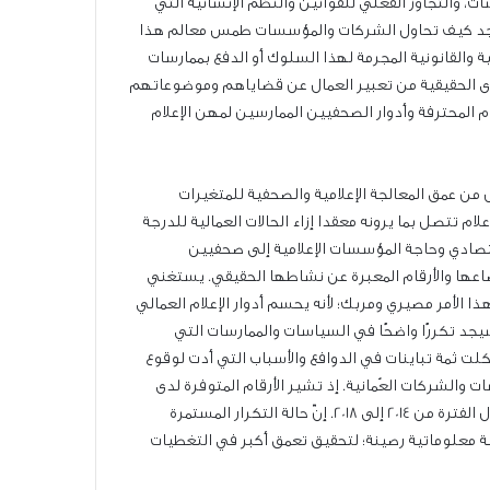
، والتجاوز الفعلي للقوانين والنظم الإنسانية التي
. وسنجد كيف تحاول الشركات والمؤسسات طمس معالم هذا
والقانونية المجرمة لهذا السلوك أو الدفع بممارسات
دوى الحقيقية من تعبير العمال عن قضاياهم وموضوعاتهم
 المحترفة وأدوار الصحفيين الممارسين لمهن الإعلام
ن عمق المعالجة الإعلامية والصحفية للمتغيرات
م تتصل بما يرونه معقدا إزاء الحالات العمالية للدرجة
لاقتصادي وحاجة المؤسسات الإعلامية إلى صحفيين
وضاعها والأرقام المعبرة عن نشاطها الحقيقي. يستغني
ا الأمر مصيري ومربك؛ لأنه يحسم أدوار الإعلام العمالي
سيجد تكررًا واضحًا في السياسات والممارسات التي
لت ثمة تباينات في الدوافع والأسباب التي أدت لوقوع
الشركات العُمانية. إذ تشير الأرقام المتوفرة لدى
الاتحاد العام للعمال إلى تكرار هذه الحالات في عام 2019 لأكثر من 33 حالة شكوى جماعية، ولما يصل إلى 10 آلاف عامل مسرح من عمله خلال الفترة من 2014 إلى 2018. إنّ حالة التكرار المستمرة
ة معلوماتية رصينة؛ لتحقيق تعمق أكبر في التغطيات